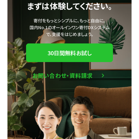
まずは体験してください。
寄付をもっとシンプルに、もっと自由に。
国内No.1のオールインワン寄付DXシステム
で、
支援をはじめましょう。
30日間無料お試し
お問い合わせ・資料請求