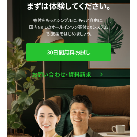
まずは体験してください。
寄付をもっとシンプルに、もっと自由に。
国内No.1のオールインワン寄付DXシステム
で、
支援をはじめましょう。
30日間無料お試し
お問い合わせ・資料請求