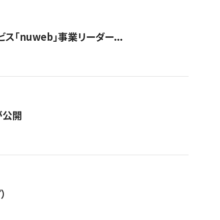
ス「nuweb」事業リーダー...
が公開
）