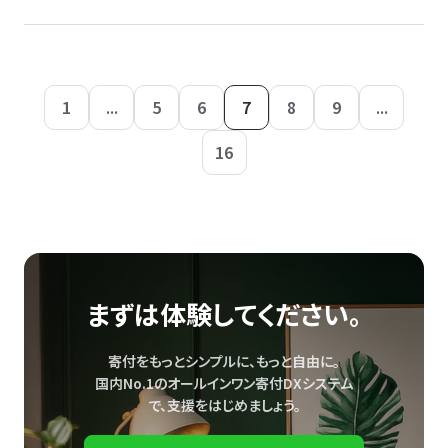
1
...
5
6
7
8
9
...
16
まずは体験してください。
寄付をもっとシンプルに、もっと自由に。
国内No.1のオールインワン寄付DXシステム
で、
支援をはじめましょう。