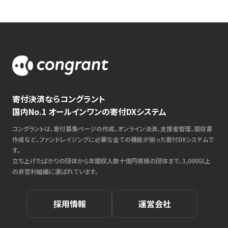
寄付決済ならコングラント
国内No.1 オールインワンの寄付DXシステム
コングラントは、寄付募集ページの作成、オンライン決済、支援者管理、領収書
作成など、ファンドレイジングに必要な全ての機能が揃った寄付DXシステムで
す。
立ち上げたばかりの団体から年間収入数十億円規模の団体まで、3,000以上
の非営利組織に選ばれています。
採用情報
運営会社