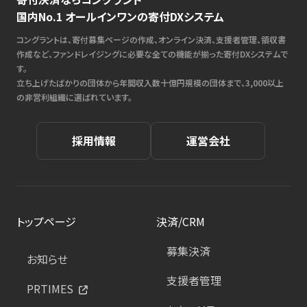
国内No.1 オールインワンの寄付DXシステム
コングラントは、寄付募集ページの作成、オンライン決済、支援者管理、領収書
作成など、ファンドレイジングに必要な全ての機能が揃った寄付DXシステムで
す。
立ち上げたばかりの団体から年間収入数十億円規模の団体まで、3,000以上
の非営利組織に選ばれています。
採用情報
運営会社
トップページ
決済/CRM
募集決済
お知らせ
支援者管理
PRTIMES