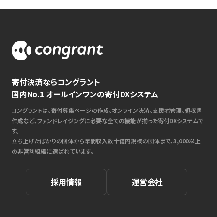
寄付決済ならコングラント
国内No.1 オールインワンの寄付DXシステム
コングラントは、寄付募集ページの作成、オンライン決済、支援者管理、領収書
作成など、ファンドレイジングに必要な全ての機能が揃った寄付DXシステムで
す。
立ち上げたばかりの団体から年間収入数十億円規模の団体まで、3,000以上
の非営利組織に選ばれています。
採用情報
運営会社