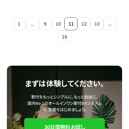
1
...
9
10
11
12
13
...
16
まずは体験してください。
寄付をもっとシンプルに、もっと自由に。
国内No.1のオールインワン寄付DXシステム
で、
支援をはじめましょう。
30日間無料お試し