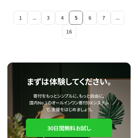
1
...
3
4
5
6
7
...
16
まずは体験してください。
寄付をもっとシンプルに、もっと自由に。
国内No.1のオールインワン寄付DXシステム
で、
支援をはじめましょう。
30日間無料お試し