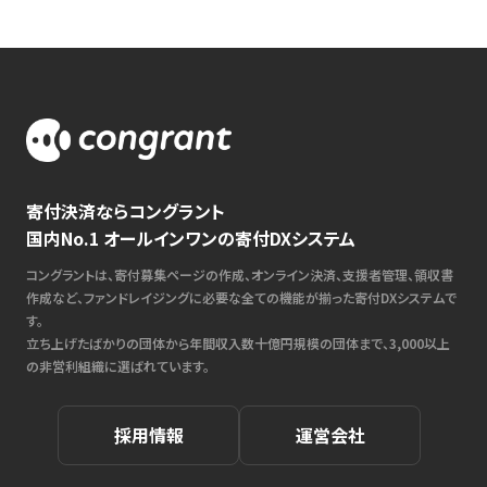
寄付決済ならコングラント
国内No.1 オールインワンの寄付DXシステム
コングラントは、寄付募集ページの作成、オンライン決済、支援者管理、領収書
作成など、ファンドレイジングに必要な全ての機能が揃った寄付DXシステムで
す。
立ち上げたばかりの団体から年間収入数十億円規模の団体まで、3,000以上
の非営利組織に選ばれています。
採用情報
運営会社