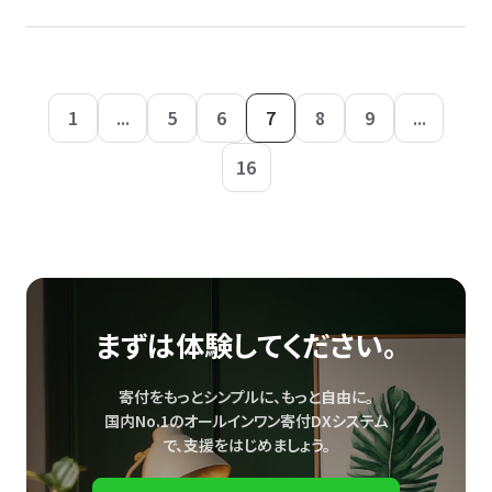
1
...
5
6
7
8
9
...
16
まずは体験してください。
寄付をもっとシンプルに、もっと自由に。
国内No.1のオールインワン寄付DXシステム
で、
支援をはじめましょう。