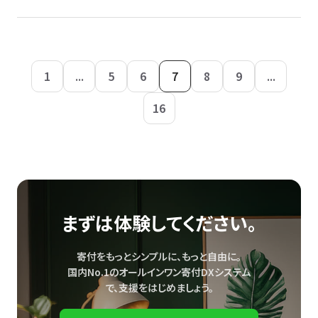
1
...
5
6
7
8
9
...
16
まずは体験してください。
寄付をもっとシンプルに、もっと自由に。
国内No.1のオールインワン寄付DXシステム
で、
支援をはじめましょう。