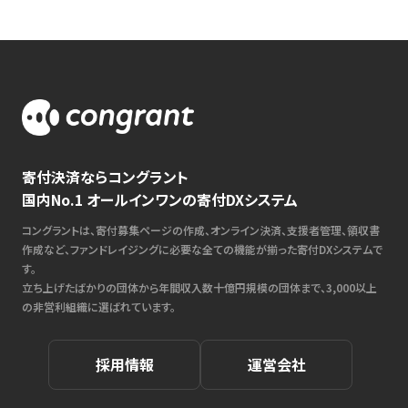
寄付決済ならコングラント
国内No.1 オールインワンの寄付DXシステム
コングラントは、寄付募集ページの作成、オンライン決済、支援者管理、領収書
作成など、ファンドレイジングに必要な全ての機能が揃った寄付DXシステムで
す。
立ち上げたばかりの団体から年間収入数十億円規模の団体まで、3,000以上
の非営利組織に選ばれています。
採用情報
運営会社