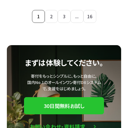
1
2
3
...
16
まずは体験してください。
寄付をもっとシンプルに、もっと自由に。
国内No.1のオールインワン寄付DXシステム
で、
支援をはじめましょう。
30日間無料お試し
お問い合わせ・資料請求