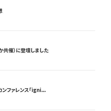
想
か共催）に登壇しました
ンファレンス「igni...