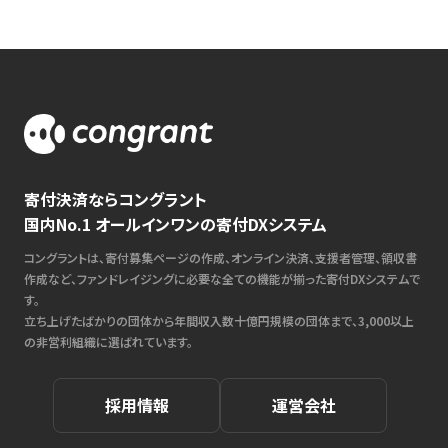
寄付決済ならコングラント
国内No.1 オールインワンの寄付DXシステム
コングラントは、寄付募集ページの作成、オンライン決済、支援者管理、領収書
作成など、ファンドレイジングに必要な全ての機能が揃った寄付DXシステムで
す。
立ち上げたばかりの団体から年間収入数十億円規模の団体まで、3,000以上
の非営利組織に選ばれています。
採用情報
運営会社