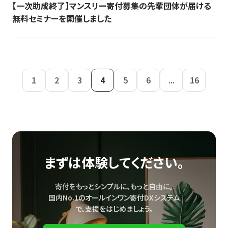
【一次助成終了】マンスリー寄付募集の先輩団体が届ける
無料セミナーを開催しました
1
2
3
4
5
6
...
16
まずは体験してください。
寄付をもっとシンプルに、もっと自由に。
国内No.1のオールインワン寄付DXシステム
で、
支援をはじめましょう。