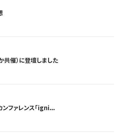
想
か共催）に登壇しました
ンファレンス「igni...