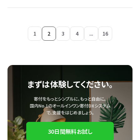
1
2
3
4
...
16
まずは体験してください。
寄付をもっとシンプルに、もっと自由に。
国内No.1のオールインワン寄付DXシステム
で、
支援をはじめましょう。
30日間無料お試し