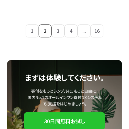
1
2
3
4
...
16
まずは体験してください。
寄付をもっとシンプルに、もっと自由に。
国内No.1のオールインワン寄付DXシステム
で、
支援をはじめましょう。
30日間無料お試し