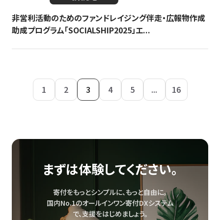
非営利活動のためのファンドレイジング伴走・広報物作成
助成プログラム「SOCIALSHIP2025」エ...
1
2
3
4
5
...
16
まずは体験してください。
寄付をもっとシンプルに、もっと自由に。
国内No.1のオールインワン寄付DXシステム
で、
支援をはじめましょう。