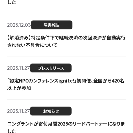
した
2025.12.03
障害報告
【解消済み】特定条件下で継続決済の次回決済が自動実行
されない不具合について
2025.11.27
プレスリリース
「認定NPOカンファレンスignite!」初開催、全国から420名
以上が参加
2025.11.27
お知らせ
コングラントが寄付月間2025のリードパートナーになりま
した