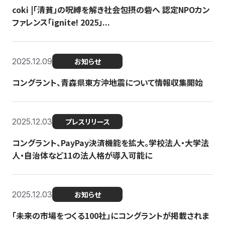
coki |「清貧」の呪縛を解き社会包摂の砦へ 認定NPOカン
ファレンス「ignite! 2025」...
2025.12.09
お知らせ
コングラント、青森県東方沖地震について情報収集開始
2025.12.03
プレスリリース
コングラント、PayPay決済機能を拡大。学校法人・大学法
人・自治体など11の法人格が導入可能に
2025.12.03
お知らせ
「未来の市場をつくる100社」にコングラントが掲載されま