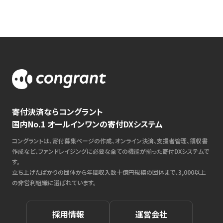
寄付決済ならコングラント
国内No.1 オールインワンの寄付DXシステム
コングラントは、寄付募集ページの作成、オンライン決済、支援者管理、領収書
作成など、ファンドレイジングに必要な全ての機能が揃った寄付DXシステムで
す。
立ち上げたばかりの団体から年間収入数十億円規模の団体まで、3,000以上
の非営利組織に選ばれています。
採用情報
運営会社