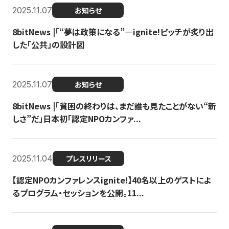
2025.11.07
お知らせ
8bitNews |「“夢は政策になる”—ignite!ピッチが炙り出
した「公共」の設計図
2025.11.07
お知らせ
8bitNews |「貧困の終わりは、まだ誰も見たことがない“新
しさ”だ」日本初「認定NPOカンファ...
2025.11.04
プレスリリース
【認定NPOカンファレンスignite!】40名以上のゲストによ
るプログラム・セッションを公開。11...