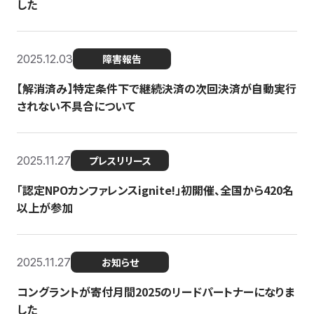
した
2025.12.03
障害報告
【解消済み】特定条件下で継続決済の次回決済が自動実行
されない不具合について
2025.11.27
プレスリリース
「認定NPOカンファレンスignite!」初開催、全国から420名
以上が参加
2025.11.27
お知らせ
コングラントが寄付月間2025のリードパートナーになりま
した