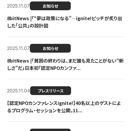
2025.11.07
お知らせ
8bitNews |「“夢は政策になる”—ignite!ピッチが炙り出
した「公共」の設計図
2025.11.07
お知らせ
8bitNews |「貧困の終わりは、まだ誰も見たことがない“新
しさ”だ」日本初「認定NPOカンファ...
2025.11.04
プレスリリース
【認定NPOカンファレンスignite!】40名以上のゲストによ
るプログラム・セッションを公開。11...