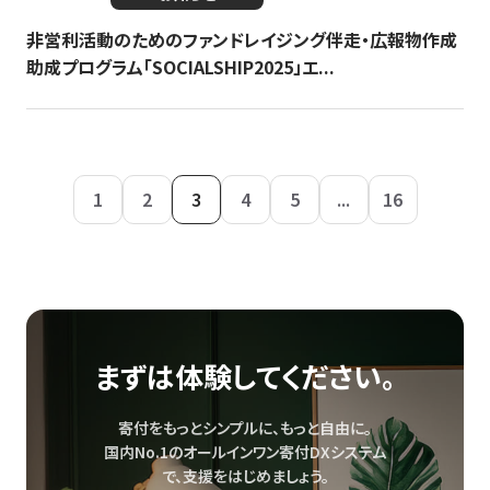
非営利活動のためのファンドレイジング伴走・広報物作成
助成プログラム「SOCIALSHIP2025」エ...
1
2
3
4
5
...
16
まずは体験してください。
寄付をもっとシンプルに、もっと自由に。
国内No.1のオールインワン寄付DXシステム
で、
支援をはじめましょう。