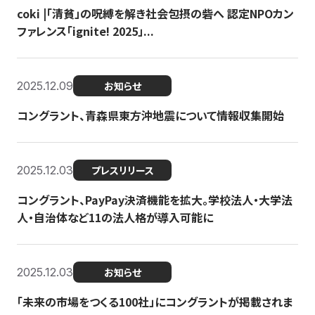
coki |「清貧」の呪縛を解き社会包摂の砦へ 認定NPOカン
ファレンス「ignite! 2025」...
2025.12.09
お知らせ
コングラント、青森県東方沖地震について情報収集開始
2025.12.03
プレスリリース
コングラント、PayPay決済機能を拡大。学校法人・大学法
人・自治体など11の法人格が導入可能に
2025.12.03
お知らせ
「未来の市場をつくる100社」にコングラントが掲載されま