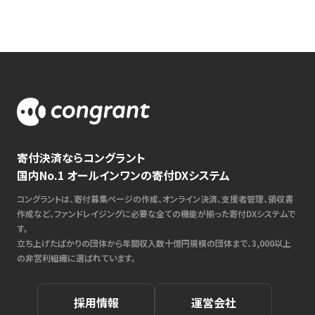
寄付決済ならコングラント
国内No.1 オールインワンの寄付DXシステム
コングラントは、寄付募集ページの作成、オンライン決済、支援者管理、領収書
作成など、ファンドレイジングに必要な全ての機能が揃った寄付DXシステムで
す。
立ち上げたばかりの団体から年間収入数十億円規模の団体まで、3,000以上
の非営利組織に選ばれています。
採用情報
運営会社