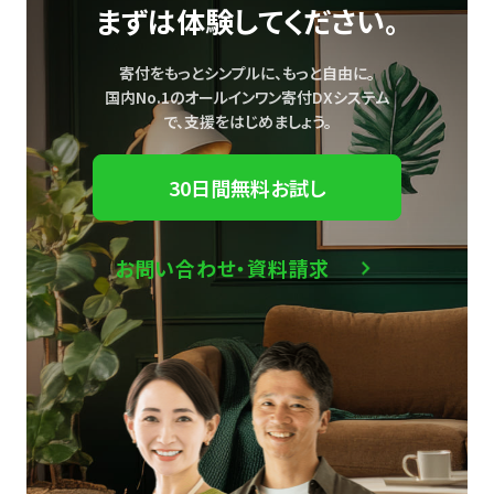
まずは体験してください。
寄付をもっとシンプルに、もっと自由に。
国内No.1のオールインワン寄付DXシステム
で、
支援をはじめましょう。
30日間無料お試し
お問い合わせ・資料請求