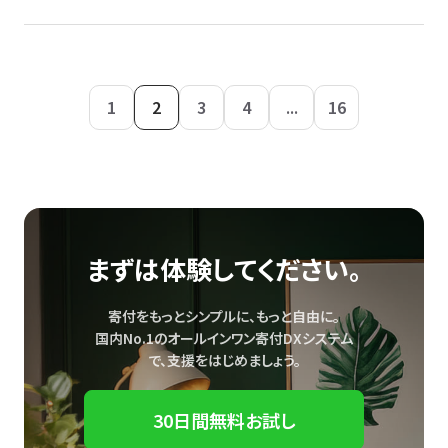
1
2
3
4
...
16
まずは体験してください。
寄付をもっとシンプルに、もっと自由に。
国内No.1のオールインワン寄付DXシステム
で、
支援をはじめましょう。
30日間無料お試し