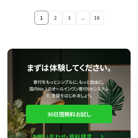
1
2
3
...
16
まずは体験してください。
寄付をもっとシンプルに、もっと自由に。
国内No.1のオールインワン寄付DXシステム
で、
支援をはじめましょう。
30日間無料お試し
お問い合わせ・資料請求