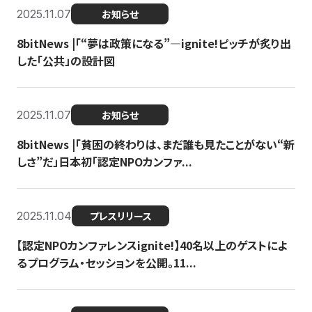
2025.11.07
お知らせ
8bitNews |「“夢は政策になる”—ignite!ピッチが炙り出
した「公共」の設計図
2025.11.07
お知らせ
8bitNews |「貧困の終わりは、まだ誰も見たことがない“新
しさ”だ」日本初「認定NPOカンファ...
2025.11.04
プレスリリース
【認定NPOカンファレンスignite!】40名以上のゲストによ
るプログラム・セッションを公開。11...