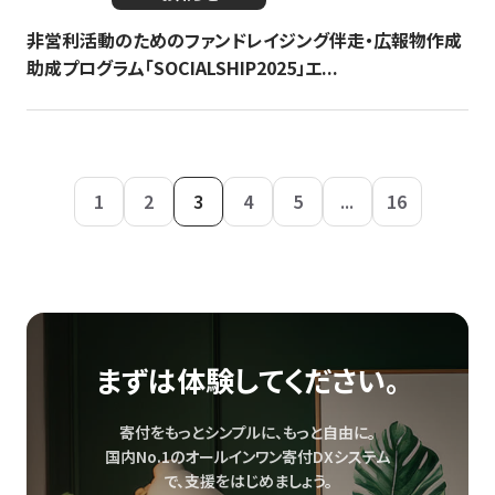
非営利活動のためのファンドレイジング伴走・広報物作成
助成プログラム「SOCIALSHIP2025」エ...
1
2
3
4
5
...
16
まずは体験してください。
寄付をもっとシンプルに、もっと自由に。
国内No.1のオールインワン寄付DXシステム
で、
支援をはじめましょう。