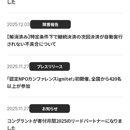
した
2025.12.03
障害報告
【解消済み】特定条件下で継続決済の次回決済が自動実行
されない不具合について
2025.11.27
プレスリリース
「認定NPOカンファレンスignite!」初開催、全国から420名
以上が参加
2025.11.27
お知らせ
コングラントが寄付月間2025のリードパートナーになりま
した