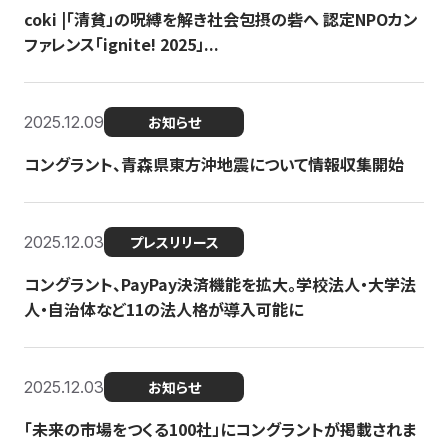
coki |「清貧」の呪縛を解き社会包摂の砦へ 認定NPOカン
ファレンス「ignite! 2025」...
2025.12.09
お知らせ
コングラント、青森県東方沖地震について情報収集開始
2025.12.03
プレスリリース
コングラント、PayPay決済機能を拡大。学校法人・大学法
人・自治体など11の法人格が導入可能に
2025.12.03
お知らせ
「未来の市場をつくる100社」にコングラントが掲載されま