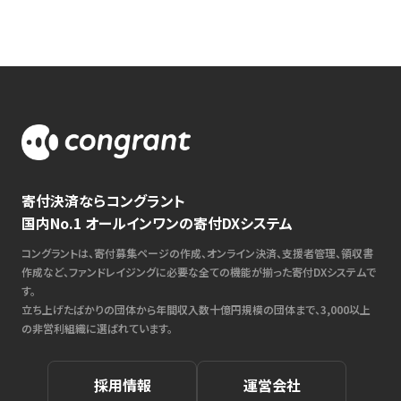
寄付決済ならコングラント
国内No.1 オールインワンの寄付DXシステム
コングラントは、寄付募集ページの作成、オンライン決済、支援者管理、領収書
作成など、ファンドレイジングに必要な全ての機能が揃った寄付DXシステムで
す。
立ち上げたばかりの団体から年間収入数十億円規模の団体まで、3,000以上
の非営利組織に選ばれています。
採用情報
運営会社