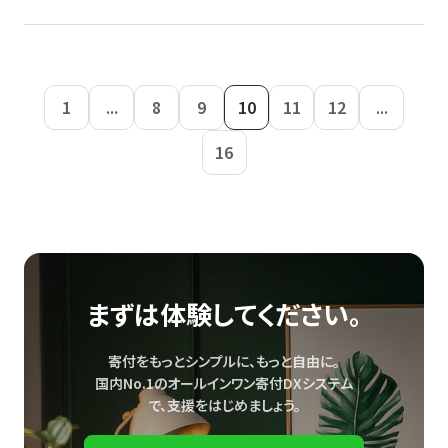
1
...
8
9
10
11
12
...
16
まずは体験してください。
寄付をもっとシンプルに、もっと自由に。
国内No.1のオールインワン寄付DXシステム
で、
支援をはじめましょう。