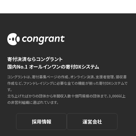
寄付決済ならコングラント
国内No.1 オールインワンの寄付DXシステム
コングラントは、寄付募集ページの作成、オンライン決済、支援者管理、領収書
作成など、ファンドレイジングに必要な全ての機能が揃った寄付DXシステムで
す。
立ち上げたばかりの団体から年間収入数十億円規模の団体まで、3,000以上
の非営利組織に選ばれています。
採用情報
運営会社