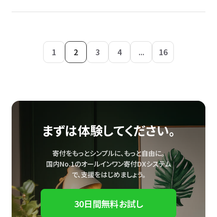
1
2
3
4
...
16
まずは体験してください。
寄付をもっとシンプルに、もっと自由に。
国内No.1のオールインワン寄付DXシステム
で、
支援をはじめましょう。
30日間無料お試し