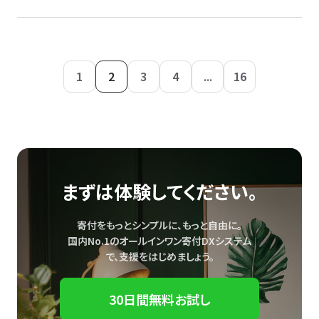
1
2
3
4
...
16
まずは体験してください。
寄付をもっとシンプルに、もっと自由に。
国内No.1のオールインワン寄付DXシステム
で、
支援をはじめましょう。
30日間無料お試し