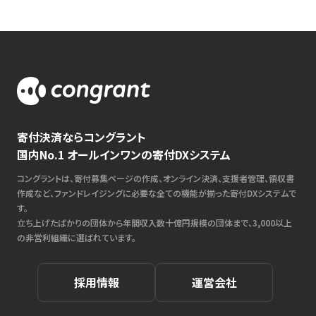
寄付決済ならコングラント
国内No.1 オールインワンの寄付DXシステム
コングラントは、寄付募集ページの作成、オンライン決済、支援者管理、領収書
作成など、ファンドレイジングに必要な全ての機能が揃った寄付DXシステムで
す。
立ち上げたばかりの団体から年間収入数十億円規模の団体まで、3,000以上
の非営利組織に選ばれています。
採用情報
運営会社