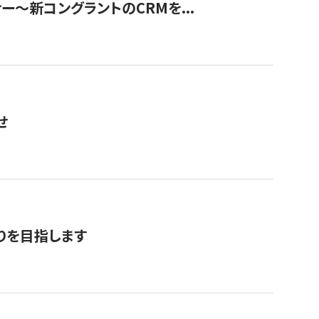
ナー〜新コングラントのCRMを...
せ
りを目指します