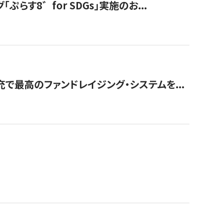
す8゛for SDGs」実施のお...
で最高のファンドレイジング・システムを...