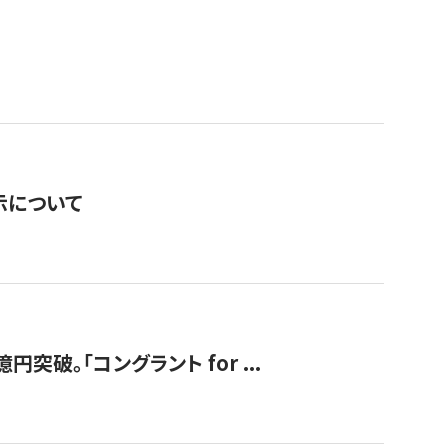
表示について
破。「コングラント for ...