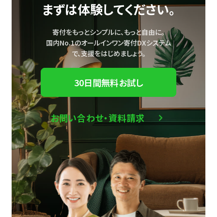
まずは体験してください。
寄付をもっとシンプルに、もっと自由に。
国内No.1のオールインワン寄付DXシステム
で、
支援をはじめましょう。
30日間無料お試し
お問い合わせ・資料請求