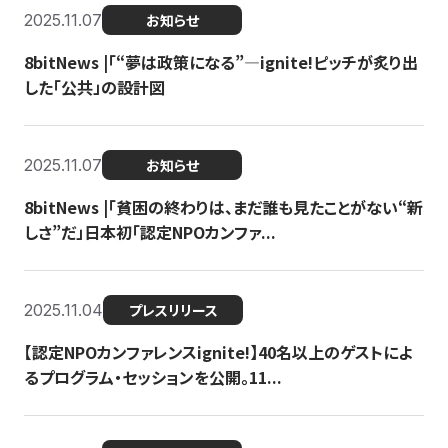
2025.11.07
お知らせ
8bitNews |「“夢は政策になる”—ignite!ピッチが炙り出
した「公共」の設計図
2025.11.07
お知らせ
8bitNews |「貧困の終わりは、まだ誰も見たことがない“新
しさ”だ」日本初「認定NPOカンファ...
2025.11.04
プレスリリース
【認定NPOカンファレンスignite!】40名以上のゲストによ
るプログラム・セッションを公開。11...