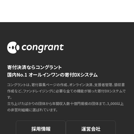
寄付決済ならコングラント
国内No.1 オールインワンの寄付DXシステム
コングラントは、寄付募集ページの作成、オンライン決済、支援者管理、領収書
作成など、ファンドレイジングに必要な全ての機能が揃った寄付DXシステムで
す。
立ち上げたばかりの団体から年間収入数十億円規模の団体まで、3,000以上
の非営利組織に選ばれています。
採用情報
運営会社