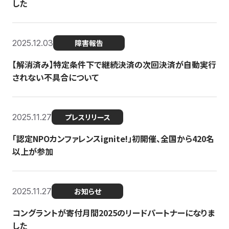
した
2025.12.03
障害報告
【解消済み】特定条件下で継続決済の次回決済が自動実行
されない不具合について
2025.11.27
プレスリリース
「認定NPOカンファレンスignite!」初開催、全国から420名
以上が参加
2025.11.27
お知らせ
コングラントが寄付月間2025のリードパートナーになりま
した