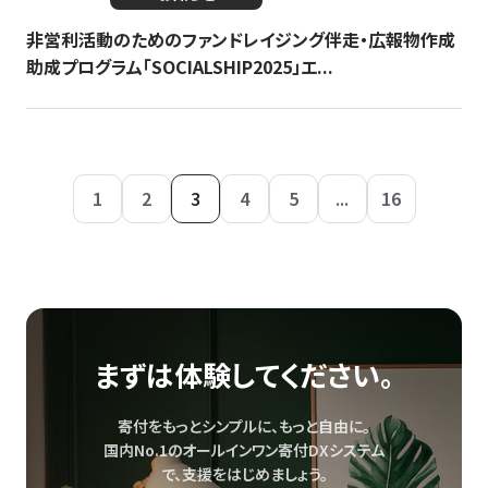
非営利活動のためのファンドレイジング伴走・広報物作成
助成プログラム「SOCIALSHIP2025」エ...
1
2
3
4
5
...
16
まずは体験してください。
寄付をもっとシンプルに、もっと自由に。
国内No.1のオールインワン寄付DXシステム
で、
支援をはじめましょう。