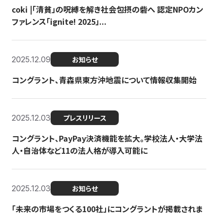
coki |「清貧」の呪縛を解き社会包摂の砦へ 認定NPOカン
ファレンス「ignite! 2025」...
2025.12.09
お知らせ
コングラント、青森県東方沖地震について情報収集開始
2025.12.03
プレスリリース
コングラント、PayPay決済機能を拡大。学校法人・大学法
人・自治体など11の法人格が導入可能に
2025.12.03
お知らせ
「未来の市場をつくる100社」にコングラントが掲載されま