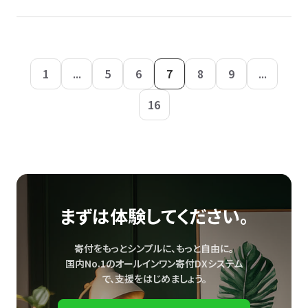
1
...
5
6
7
8
9
...
16
まずは体験してください。
寄付をもっとシンプルに、もっと自由に。
国内No.1のオールインワン寄付DXシステム
で、
支援をはじめましょう。