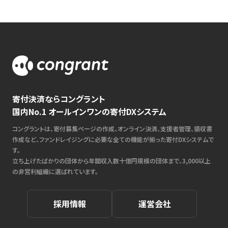
寄付決済ならコングラント
国内No.1 オールインワンの寄付DXシステム
コングラントは、寄付募集ページの作成、オンライン決済、支援者管理、領収書
作成など、ファンドレイジングに必要な全ての機能が揃った寄付DXシステムで
す。
立ち上げたばかりの団体から年間収入数十億円規模の団体まで、3,000以上
の非営利組織に選ばれています。
採用情報
運営会社