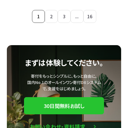
1
2
3
...
16
まずは体験してください。
寄付をもっとシンプルに、もっと自由に。
国内No.1のオールインワン寄付DXシステム
で、
支援をはじめましょう。
30日間無料お試し
お問い合わせ・資料請求