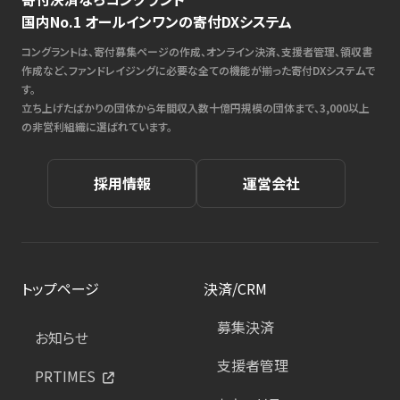
国内No.1 オールインワンの寄付DXシステム
コングラントは、寄付募集ページの作成、オンライン決済、支援者管理、領収書
作成など、ファンドレイジングに必要な全ての機能が揃った寄付DXシステムで
す。
立ち上げたばかりの団体から年間収入数十億円規模の団体まで、3,000以上
の非営利組織に選ばれています。
採用情報
運営会社
トップページ
決済/CRM
募集決済
お知らせ
支援者管理
PRTIMES