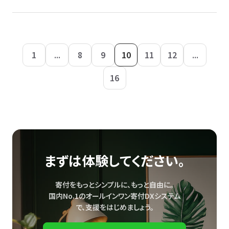
1
...
8
9
10
11
12
...
16
まずは体験してください。
寄付をもっとシンプルに、もっと自由に。
国内No.1のオールインワン寄付DXシステム
で、
支援をはじめましょう。