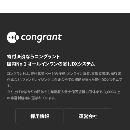
寄付決済ならコングラント
国内No.1 オールインワンの寄付DXシステム
コングラントは、寄付募集ページの作成、オンライン決済、支援者管理、領収書
作成など、ファンドレイジングに必要な全ての機能が揃った寄付DXシステムで
す。
立ち上げたばかりの団体から年間収入数十億円規模の団体まで、3,000以上
の非営利組織に選ばれています。
採用情報
運営会社