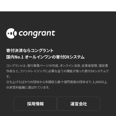
寄付決済ならコングラント
国内No.1 オールインワンの寄付DXシステム
コングラントは、寄付募集ページの作成、オンライン決済、支援者管理、領収書
作成など、ファンドレイジングに必要な全ての機能が揃った寄付DXシステムで
す。
立ち上げたばかりの団体から年間収入数十億円規模の団体まで、3,000以上
の非営利組織に選ばれています。
採用情報
運営会社