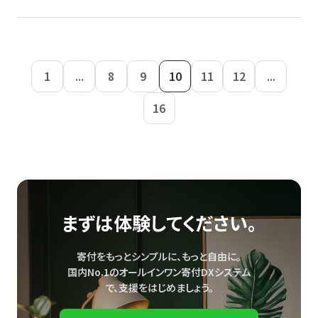
1
...
8
9
10
11
12
...
16
まずは体験してください。
寄付をもっとシンプルに、もっと自由に。
国内No.1のオールインワン寄付DXシステム
で、
支援をはじめましょう。