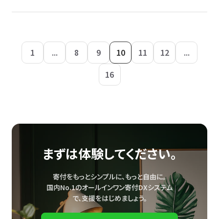
1
...
8
9
10
11
12
...
16
まずは体験してください。
寄付をもっとシンプルに、もっと自由に。
国内No.1のオールインワン寄付DXシステム
で、
支援をはじめましょう。