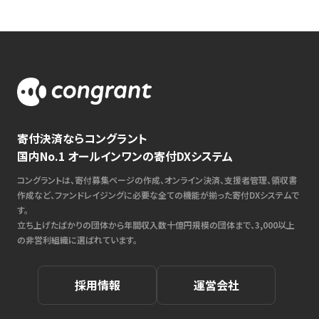
寄付決済ならコングラント
国内No.1 オールインワンの寄付DXシステム
コングラントは、寄付募集ページの作成、オンライン決済、支援者管理、領収書
作成など、ファンドレイジングに必要な全ての機能が揃った寄付DXシステムで
す。
立ち上げたばかりの団体から年間収入数十億円規模の団体まで、3,000以上
の非営利組織に選ばれています。
採用情報
運営会社