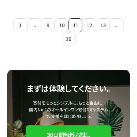
1
...
9
10
11
12
13
...
16
まずは体験してください。
寄付をもっとシンプルに、もっと自由に。
国内No.1のオールインワン寄付DXシステム
で、
支援をはじめましょう。
30日間無料お試し