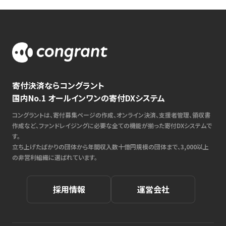
寄付決済ならコングラント
国内No.1 オールインワンの寄付DXシステム
コングラントは、寄付募集ページの作成、オンライン決済、支援者管理、領収書
作成など、ファンドレイジングに必要な全ての機能が揃った寄付DXシステムで
す。
立ち上げたばかりの団体から年間収入数十億円規模の団体まで、3,000以上
の非営利組織に選ばれています。
採用情報
運営会社