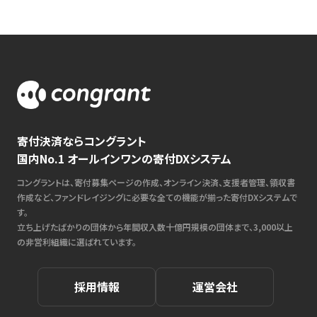
寄付決済ならコングラント
国内No.1 オールインワンの寄付DXシステム
コングラントは、寄付募集ページの作成、オンライン決済、支援者管理、領収書
作成など、ファンドレイジングに必要な全ての機能が揃った寄付DXシステムで
す。
立ち上げたばかりの団体から年間収入数十億円規模の団体まで、3,000以上
の非営利組織に選ばれています。
採用情報
運営会社