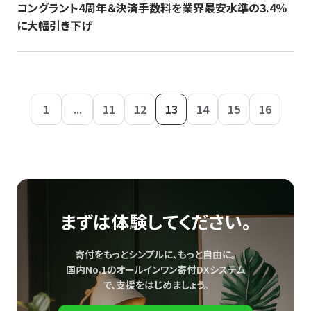
コングラント4周年＆決済手数料を業界最安水準の3.4％
に大幅引き下げ
1
...
11
12
13
14
15
16
まずは体験してください。
寄付をもっとシンプルに、もっと自由に。
国内No.1のオールインワン寄付DXシステム
で、
支援をはじめましょう。