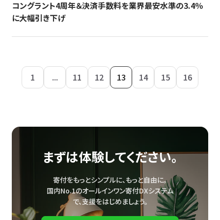
コングラント4周年＆決済手数料を業界最安水準の3.4％
に大幅引き下げ
1
...
11
12
13
14
15
16
まずは体験してください。
寄付をもっとシンプルに、もっと自由に。
国内No.1のオールインワン寄付DXシステム
で、
支援をはじめましょう。