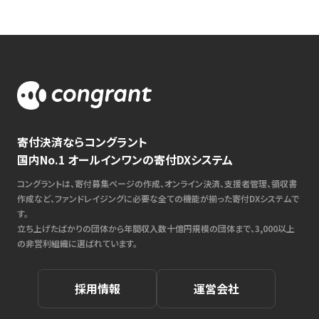
寄付決済ならコングラント
国内No.1 オールインワンの寄付DXシステム
コングラントは、寄付募集ページの作成、オンライン決済、支援者管理、領収書
作成など、ファンドレイジングに必要な全ての機能が揃った寄付DXシステムで
す。
立ち上げたばかりの団体から年間収入数十億円規模の団体まで、3,000以上
の非営利組織に選ばれています。
採用情報
運営会社