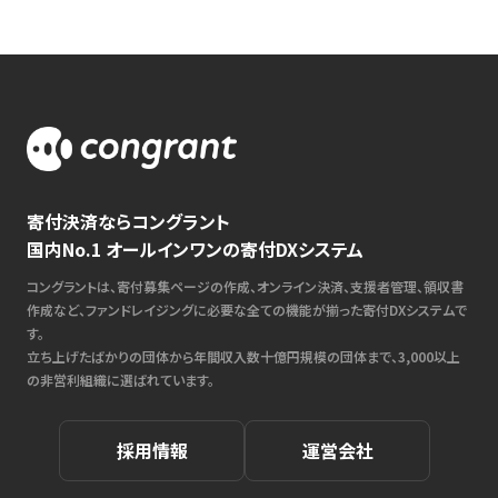
寄付決済ならコングラント
国内No.1 オールインワンの寄付DXシステム
コングラントは、寄付募集ページの作成、オンライン決済、支援者管理、領収書
作成など、ファンドレイジングに必要な全ての機能が揃った寄付DXシステムで
す。
立ち上げたばかりの団体から年間収入数十億円規模の団体まで、3,000以上
の非営利組織に選ばれています。
採用情報
運営会社