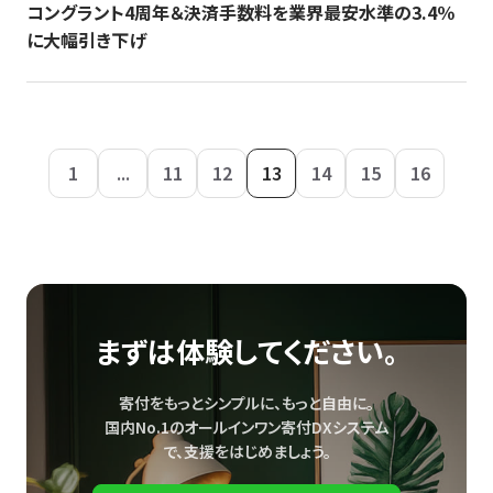
コングラント4周年＆決済手数料を業界最安水準の3.4％
に大幅引き下げ
1
...
11
12
13
14
15
16
まずは体験してください。
寄付をもっとシンプルに、もっと自由に。
国内No.1のオールインワン寄付DXシステム
で、
支援をはじめましょう。