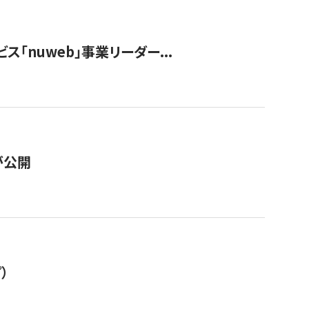
ス「nuweb」事業リーダー...
が公開
）