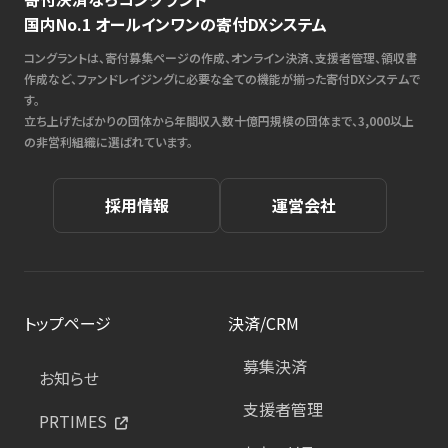
国内No.1 オールインワンの寄付DXシステム
コングラントは、寄付募集ページの作成、オンライン決済、支援者管理、領収書
作成など、ファンドレイジングに必要な全ての機能が揃った寄付DXシステムで
す。
立ち上げたばかりの団体から年間収入数十億円規模の団体まで、3,000以上
の非営利組織に選ばれています。
採用情報
運営会社
トップページ
決済/CRM
募集決済
お知らせ
支援者管理
PRTIMES