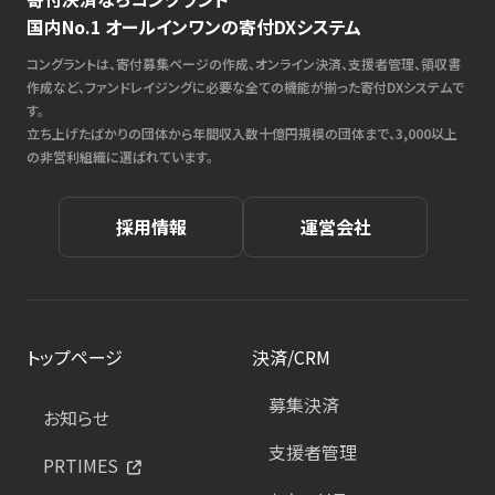
国内No.1 オールインワンの寄付DXシステム
コングラントは、寄付募集ページの作成、オンライン決済、支援者管理、領収書
作成など、ファンドレイジングに必要な全ての機能が揃った寄付DXシステムで
す。
立ち上げたばかりの団体から年間収入数十億円規模の団体まで、3,000以上
の非営利組織に選ばれています。
採用情報
運営会社
トップページ
決済/CRM
募集決済
お知らせ
支援者管理
PRTIMES