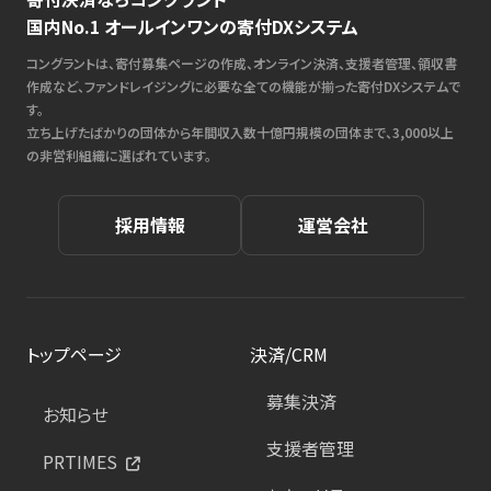
国内No.1 オールインワンの寄付DXシステム
コングラントは、寄付募集ページの作成、オンライン決済、支援者管理、領収書
作成など、ファンドレイジングに必要な全ての機能が揃った寄付DXシステムで
す。
立ち上げたばかりの団体から年間収入数十億円規模の団体まで、3,000以上
の非営利組織に選ばれています。
採用情報
運営会社
トップページ
決済/CRM
募集決済
お知らせ
支援者管理
PRTIMES