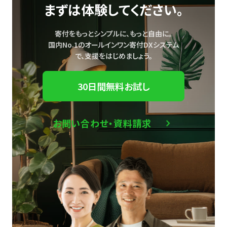
まずは体験してください。
寄付をもっとシンプルに、もっと自由に。
国内No.1のオールインワン寄付DXシステム
で、
支援をはじめましょう。
30日間無料お試し
お問い合わせ・資料請求