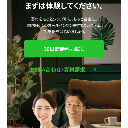
まずは体験してください。
寄付をもっとシンプルに、もっと自由に。
国内No.1のオールインワン寄付DXシステム
で、
支援をはじめましょう。
30日間無料お試し
お問い合わせ・資料請求