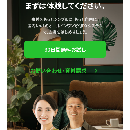
まずは体験してください。
寄付をもっとシンプルに、もっと自由に。
国内No.1のオールインワン寄付DXシステム
で、
支援をはじめましょう。
30日間無料お試し
お問い合わせ・資料請求