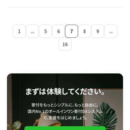
1
...
5
6
7
8
9
...
16
まずは体験してください。
寄付をもっとシンプルに、もっと自由に。
国内No.1のオールインワン寄付DXシステム
で、
支援をはじめましょう。