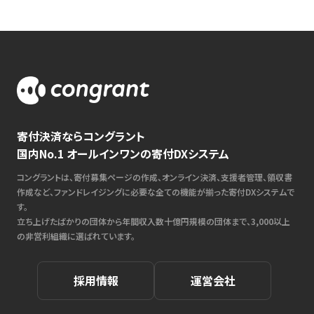
寄付決済ならコングラント
国内No.1 オールインワンの寄付DXシステム
コングラントは、寄付募集ページの作成、オンライン決済、支援者管理、領収書
作成など、ファンドレイジングに必要な全ての機能が揃った寄付DXシステムで
す。
立ち上げたばかりの団体から年間収入数十億円規模の団体まで、3,000以上
の非営利組織に選ばれています。
採用情報
運営会社