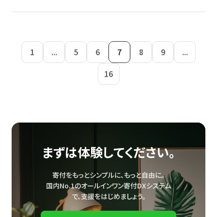
1
...
5
6
7
8
9
...
16
まずは体験してください。
寄付をもっとシンプルに、もっと自由に。
国内No.1のオールインワン寄付DXシステム
で、
支援をはじめましょう。