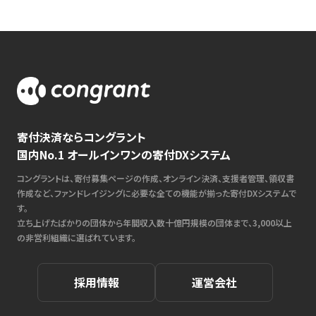
寄付決済ならコングラント
国内No.1 オールインワンの寄付DXシステム
コングラントは、寄付募集ページの作成、オンライン決済、支援者管理、領収書
作成など、ファンドレイジングに必要な全ての機能が揃った寄付DXシステムで
す。
立ち上げたばかりの団体から年間収入数十億円規模の団体まで、3,000以上
の非営利組織に選ばれています。
採用情報
運営会社