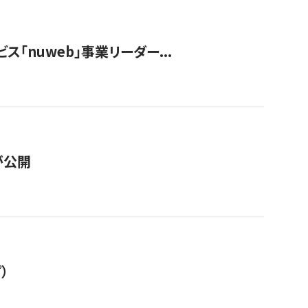
ス「nuweb」事業リーダー...
が公開
）