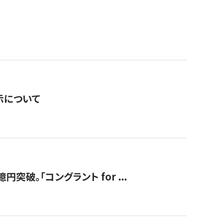
表示について
破。「コングラント for ...