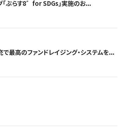
す8゛for SDGs」実施のお...
で最高のファンドレイジング・システムを...