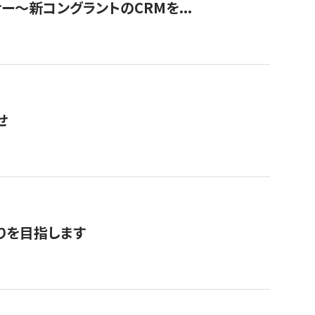
ナー〜新コングラントのCRMを...
せ
りを目指します