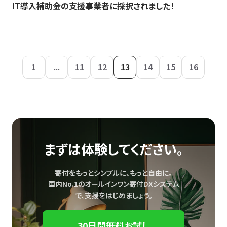
IT導入補助金の支援事業者に採択されました！
1
...
11
12
13
14
15
16
まずは体験してください。
寄付をもっとシンプルに、もっと自由に。
国内No.1のオールインワン寄付DXシステム
で、
支援をはじめましょう。
30日間無料お試し