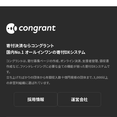
寄付決済ならコングラント
国内No.1 オールインワンの寄付DXシステム
コングラントは、寄付募集ページの作成、オンライン決済、支援者管理、領収書
作成など、ファンドレイジングに必要な全ての機能が揃った寄付DXシステムで
す。
立ち上げたばかりの団体から年間収入数十億円規模の団体まで、3,000以上
の非営利組織に選ばれています。
採用情報
運営会社